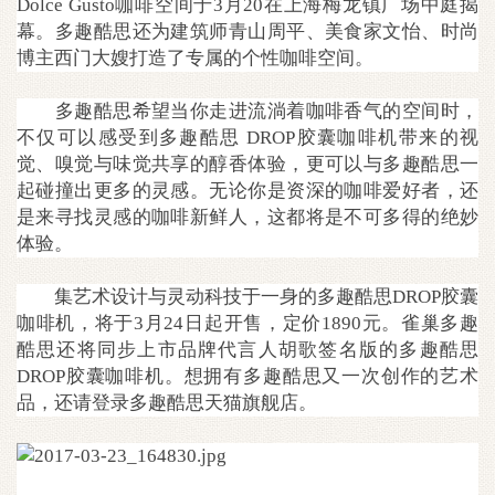
Dolce Gusto咖啡空间于3月20在上海梅龙镇广场中庭揭
幕。多趣酷思还为建筑师青山周平、美食家文怡、时尚
博主西门大嫂打造了专属的个性咖啡空间。
多趣酷思希望当你走进流淌着咖啡香气的空间时，
不仅可以感受到多趣酷思 DROP胶囊咖啡机带来的视
觉、嗅觉与味觉共享的醇香体验，更可以与多趣酷思一
起碰撞出更多的灵感。无论你是资深的咖啡爱好者，还
是来寻找灵感的咖啡新鲜人，这都将是不可多得的绝妙
体验。
集艺术设计与灵动科技于一身的多趣酷思DROP胶囊
咖啡机，将于3月24日起开售，定价1890元。雀巢多趣
酷思还将同步上市品牌代言人胡歌签名版的多趣酷思
DROP胶囊咖啡机。想拥有多趣酷思又一次创作的艺术
品，还请登录多趣酷思天猫旗舰店。