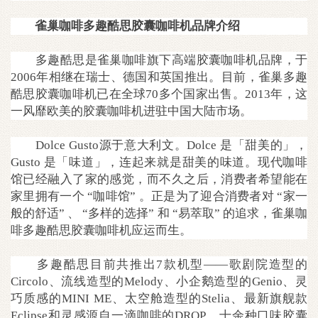
雀巢咖啡多趣酷思胶囊咖啡机品牌介绍
多趣酷思是雀巢咖啡旗下高端胶囊咖啡机品牌，于
2006年相继在瑞士、德国和英国推出。目前，雀巢多趣
酷思胶囊咖啡机已在全球70多个国家出售。2013年，这
一风靡欧美的胶囊咖啡机进驻中国大陆市场。
Dolce Gusto源于意大利文。Dolce 是「甜美的」，
Gusto 是「味道」，连起来就是甜美的味道。现代咖啡
馆已经融入了家的感觉，而不久之后，消费者希望能在
家里拥有一个 “咖啡馆” 。正是为了迎合消费者对 “家一
般的舒适” 、 “多样的选择” 和 “易萃取” 的追求，雀巢咖
啡多趣酷思胶囊咖啡机应运而生。
多趣酷思目前共推出7款机型——歌剧院造型的
Circolo、流线造型的Melody、小企鹅造型的Genio、灵
巧质感的MINI ME、太空舱造型的Stelia、最新旗舰款
Eclipse和灵感源自一滴咖啡的DROP。十余种口味胶囊