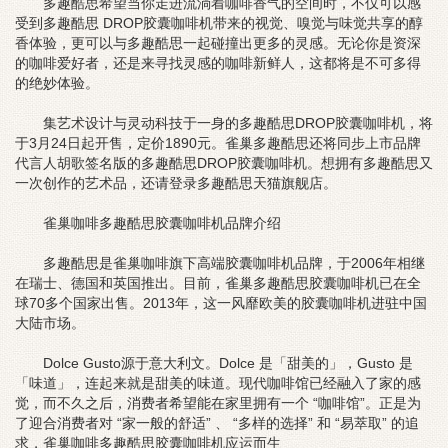
多趣酷思希望当你走进流淌着咖啡香气的空间时，不仅可以感
受到多趣酷思 DROP胶囊咖啡机带来的视觉、嗅觉与味觉共享的醇
香体验，更可以与多趣酷思一起碰撞出更多的灵感。无论你是资深
的咖啡爱好者，还是来寻找灵感的咖啡新鲜人，这都将是不可多得
的绝妙体验。
集艺术设计与灵动科技于一身的多趣酷思DROP胶囊咖啡机，将
于3月24日起开售，定价1890元。雀巢多趣酷思还将同步上市品牌
代言人胡歌签名版的多趣酷思DROP胶囊咖啡机。想拥有多趣酷思又
一次创作的艺术品，还请登录多趣酷思天猫旗舰店。
雀巢咖啡多趣酷思胶囊咖啡机品牌介绍
多趣酷思是雀巢咖啡旗下高端胶囊咖啡机品牌，于2006年相继
在瑞士、德国和英国推出。目前，雀巢多趣酷思胶囊咖啡机已在全
球70多个国家出售。2013年，这一风靡欧美的胶囊咖啡机进驻中国
大陆市场。
Dolce Gusto源于意大利文。Dolce 是「甜美的」，Gusto 是
「味道」，连起来就是甜美的味道。现代咖啡馆已经融入了家的感
觉，而不久之后，消费者希望能在家里拥有一个 “咖啡馆”。正是为
了迎合消费者对 “家一般的舒适” 、 “多样的选择” 和 “易萃取” 的追
求，雀巢咖啡多趣酷思胶囊咖啡机应运而生