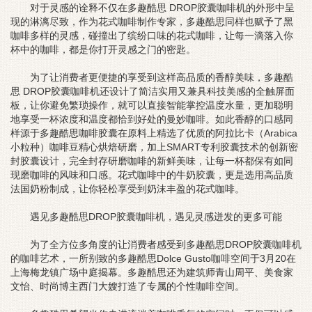
对于灵感的诠释不仅在多趣酷思 DROP胶囊咖啡机的外形中呈
现的淋漓尽致，作为花式咖啡制作专家，多趣酷思同样也赋予了黑
咖啡多样的灵感，碰撞出了缤纷口味的花式咖啡，让每一滴落入你
杯中的咖啡，都是你打开灵感之门的密匙。
为了让消费者更便捷的享受到这样高品质的香醇美味，多趣酷
思 DROP胶囊咖啡机还设计了简洁实用又兼具科技美感的全触屏面
板，让你避免繁琐操作，就可以直接智能掌控温度水量，更加聪明
地享受一杯浓度和温度都恰到好处的曼妙咖啡。如此香醇的口感同
样源于多趣酷思咖啡胶囊在原料上精选了优质的阿拉比卡（Arabica
小粒种）咖啡豆精心烘焙研磨，加上SMART专利胶囊技术的创新密
封胶囊设计，完全封存研磨咖啡的新鲜美味，让每一杯都保有如同
现磨咖啡的风味和口感。花式咖啡中的牛奶胶囊，更是选用高品质
法国奶粉制成，让你轻松享受到奶沫丰盈的花式咖啡。
遇见多趣酷思DROP胶囊咖啡机，遇见灵感迸发的更多可能
为了全方位多角度的让消费者感受到多趣酷思DROP胶囊咖啡机
的咖啡艺术，一所别致的多趣酷思Dolce Gusto咖啡空间于3月20在
上海梅龙镇广场中庭揭幕。多趣酷思还为建筑师青山周平、美食家
文怡、时尚博主西门大嫂打造了专属的个性咖啡空间。