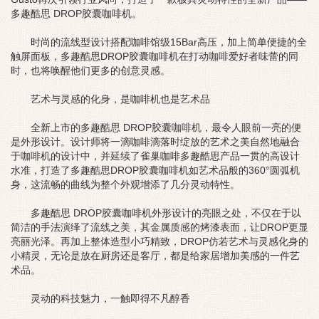
多趣酷思 DROP胶囊咖啡机。
时尚的流线型设计搭配咖啡馆级15Bar高压，加上简单便捷的全
触屏面板，多趣酷思DROP胶囊咖啡机在打动咖啡爱好者味蕾的同
时，也将唤醒他们更多的创意灵感。
艺术与灵感的化身，是咖啡机也是艺术品
全新上市的多趣酷思 DROP胶囊咖啡机，最令人眼前一亮的便
是外形设计。设计师将一滴咖啡滴落时绽放的艺术之美自然地融合
于咖啡机的设计中，并延续了雀巢咖啡多趣酷思产品一贯的高设计
水准，打造了多趣酷思DROP胶囊咖啡机如艺术品般的360°圆弧机
身，这流畅的曲线为整个外观增添了几分灵动特性。
多趣酷思 DROP胶囊咖啡机外形设计的亮眼之处，不仅在于以
简洁的手法演绎了流线之美，其金属质感的烤漆表面，让DROP更显
亮丽光泽。再加上整体造型小巧精致，DROP仿若艺术与灵感化身的
小精灵，无论是放在厨房还是客厅，都是给家居增加美感的一件艺
术品。
灵动的科技魅力，一触即得不凡醇香