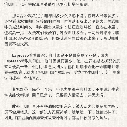
溶咖啡、低价拼配豆里处处可见罗布斯塔的影踪。
那豆品种就决定了咖啡因多少么？也不是，咖啡因出来多少，
还得看热水和咖啡粉接触的时间，时间越长析出比例越大。美式咖
啡的煮法时间长，咖啡因出来最多；法压壶咖啡粉一直泡在水里，
也稍高一点；发烧友们最爱的手冲壶啊虹吸壶，三两分钟结束，咖
啡因还没来得及都跑出来，但好味道的物质都跑出来了，所以咖啡
因就不会太高。
Espresso看着最浓，咖啡因是不是最高呢？不是，因为
Espresso萃取时间短，咖啡因反而更少，但一些罗布斯塔拼配的意
式豆会高一些。但别小看意大利人，他们用摩卡壶把一壶咖啡翻来
覆去煮5遍，就为了把咖啡因全煮出来，称之“学生咖啡”，专门用来
学习提神，年轻真好。
其实红茶，绿茶，可乐，巧克力里都有咖啡因，不用说红牛这
种功能饮料咖啡因早已爆表，只要摄入量适当，并无大碍。
此外，咖啡里还有些油脂类的东东，被人认为会提高胆固醇，
属不健康物质。这个解决方案更简单，滤纸滤一下，就都滤掉了。
因此用有过滤的滴滤壶虹吸壶冲咖啡，都是比较健康的喝法。