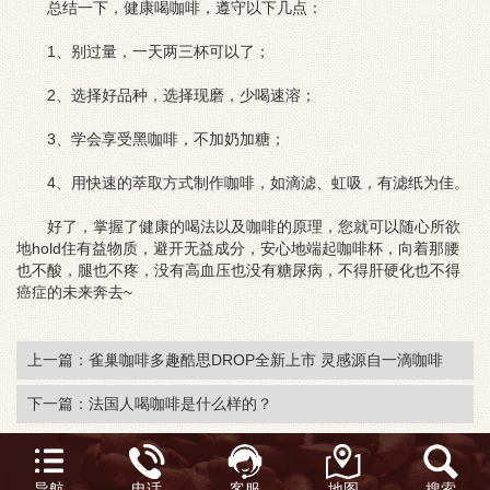
总结一下，健康喝咖啡，遵守以下几点：
1、别过量，一天两三杯可以了；
2、选择好品种，选择现磨，少喝速溶；
3、学会享受黑咖啡，不加奶加糖；
4、用快速的萃取方式制作咖啡，如滴滤、虹吸，有滤纸为佳。
好了，掌握了健康的喝法以及咖啡的原理，您就可以随心所欲
地hold住有益物质，避开无益成分，安心地端起咖啡杯，向着那腰
也不酸，腿也不疼，没有高血压也没有糖尿病，不得肝硬化也不得
癌症的未来奔去~
上一篇：雀巢咖啡多趣酷思DROP全新上市 灵感源自一滴咖啡
下一篇：法国人喝咖啡是什么样的？
Copyright © 2012-2018 腾龙公司 版权所有
备案号：
琼ICP备xxxxxxxx号
导航
电话
客服
地图
搜索