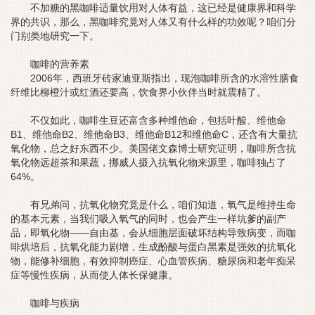
不加糖的黑咖啡适量饮用对人体有益，这已经是健康界和科学
界的共识，那么，黑咖啡究竟对人体又有什么样的功效呢？咱们分
门别类地研究一下。
咖啡的营养素
2006年，西班牙砖家迪亚斯指出，现泡咖啡所含的水溶性膳食
纤维比柳橙汁或红酒还要高，饮食界小伙伴当时就震精了。
不仅如此，咖啡生豆还富含多种维他命，包括叶酸、维他命
B1、维他命B2、维他命B3、维他命B12和维他命C，还含有大量抗
氧化物，总之好东西不少。美国佬文森博士研究证明，咖啡所含抗
氧化物远超茶和果蔬，挪威人摄入抗氧化物来源里，咖啡独占了
64%。
有兄弟问，抗氧化物究竟是什么，咱们知道，氧气是维持生命
的基本元素，当我们吸入氧气的同时，也会产生一样坑爹的副产
品，即氧化物——自由基，会从细胞层面破坏结构导致病变，而咖
啡烘培后，抗氧化能力剧增，生成酚酸与蛋白黑素是强效的抗氧化
物，能修补细胞，有效抑制癌症、心血管疾病、糖尿病和老年痴呆
症等慢性疾病，从而使人体长保健康。
咖啡与疾病