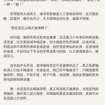
一啊！”“擦！”
所谓冤有头债有主，速溶里那都是人工香精添加剂，反式脂肪
酸，防腐剂，糖分也不少，天天跟喝这些玩意，健康才怪呢。
“那应该怎么喝才健康啊？”
好问题。咖啡有害还是有益健康，这话题几十年来比柯南连载
还坚挺，比豆浆甜咸争端还多，但大都是些凭空揣测，以讹传讹，
到底这杯中黑黑的液体是福是祸，他究竟是神仙的化身，还是地狱
的使者，不妨综合下专业的学界成果与经验，让大家喝着放心，睡
得安心。
首先如开头所说，速溶咖啡肯定不是健康饮品了，真正热爱咖
啡滴人们也不喝速溶，有朋友说，我已经不喝速溶了，只喝现磨黑
咖啡吧，我说，不错不错，孺子可教，他说嗯，我喜欢黑咖啡里加
两包奶精和两块糖。
擦，你还是回去喝速溶吧，真正有逼格又健康的，当然是纯的
黑咖啡。搁在第三波大潮里，你喝咖啡要是加糖加奶精，真都不好
意思跟人打招呼。