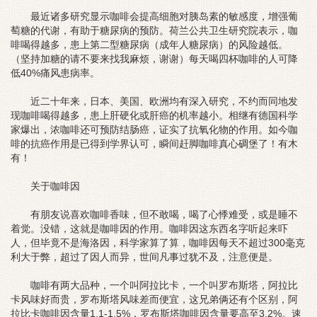
最近诸多研究显示咖啡会提高细胞对胰岛素的敏感度，增强葡
萄糖的代谢，有助于糖尿病的预防。荷兰公共卫生研究院表示，咖
啡喝得越多，患上第二型糖尿病（成年人糖尿病）的风险越低。
（坚持加糖的请不要来找我麻烦，谢谢）每天喝四杯咖啡的人可降
低40%痛风患病率。
近二十年来，日本、美国、欧洲均有深入研究，不约而同地发
现咖啡喝得越多，患上肝硬化或肝癌的机率越小。相继有德国科学
家爆出，浓咖啡还可预防结肠癌，证实了抗氧化物的作用。如今咖
啡的抗癌作用是已得到学界认可，瞬间赶脚咖啡真心碉堡了！有木
有！
关于咖啡因
有朋友说喜欢咖啡香味，但不敢喝，喝了心悸难受，或是睡不
着觉。没错，这就是咖啡因的作用。咖啡因这东西名字听起来吓
人，但毕竟不是海洛因，科学家算了算，咖啡因每天不超过300毫克
利大于弊，超过了因人而异，世间凡事过犹不及，注意便是。
咖啡有两大品种，一个叫阿拉比卡，一个叫罗布斯塔，阿拉比
卡风味好而贵，罗布斯塔风味差而便宜，这兄弟俩还有个区别，阿
拉比卡咖啡因含量1.1-1.5%，罗布斯塔咖啡因含量要高至3.2%。速