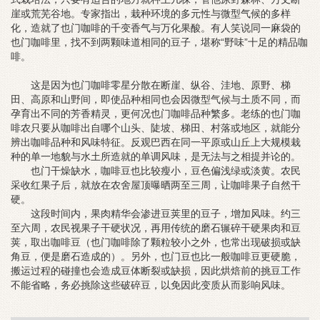
崖或荒芜谷地。专家指出，栽种环境的多元性与微型气候的多样
化，造就了也门咖啡的千变香气与万化果酸。有人笑说同一麻袋的
也门咖啡里，找不到两颗味道相同的豆子，堪称“野味”十足的精品咖
啡。
这是因为也门咖啡零星分散在断崖、纵谷、洼地、原野、梯
田、高原和山野间，即使品种相同也会因微型气候与土质不同，而
孕育出不同的芳香精灵，更何况也门咖啡品种繁多。老练的也门咖
啡农只要从咖啡出自哪个山头、陡坡、梯田、村落或地区，就能分
辨出咖啡品种和风味特征。反观巴西在同一平原或山丘上大规模栽
种的单一地貌与水土所造就的单调风味，是无法与之相提并论的。
也门干燥缺水，咖啡豆也比较瘦小，豆色偏浅绿或淡黄。农民
采收红果子后，就放在农舍屋顶曝晒两至三周，让咖啡果子自然干
硬。
这段时间内，果肉精华会渗进豆荚里的豆子，增加风味。约三
至六周，农民视果子干硬状况，再用传统的磨石辗碎干硬果肉和豆
荚，取出咖啡豆（也门咖啡除了颗粒较小之外，也常出现破损或缺
角豆，便是磨石造成的）。另外，也门豆也比一般咖啡豆更硬脆，
搬运过程的碰撞也会造成豆体断裂或缺损，因此烘焙前的挑豆工作
不能省略，务必挑除这些破碎豆，以免因此变质从而影响风味。