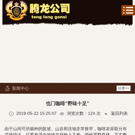
新闻中心
分类>>
也门咖啡“野味十足”
2019-05-22 15:25:07
浏览次数：
124
次
返回列表
由于山间可供栽种的陡坡、山谷和洼地非常狭窄，咖啡农采取分布
式栽培法，只要有适合的地方就种上几株，管他原野森林、万丈断